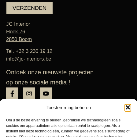
VERZENDEN
JC Interior
Hoek 76
2850 Boom
Tel.
+32 3 230 19 12
info@jc-interiors.be
Ontdek onze nieuwste projecten
op onze sociale media !
Toestemming beheren
Keuken
Badkamer
Om u de beste ervaring te bieden, gebruiken we technologieën zoals
cookies om apparaatinformatie op te slaan en/of te raadplegen. Als u
instemt met deze technologieën, kunnen we gegevens zoals surfgedrag of
Verbouwingen en Renovaties
unieke ID's op deze site verwerken. Als u niet instemt of uw instemming